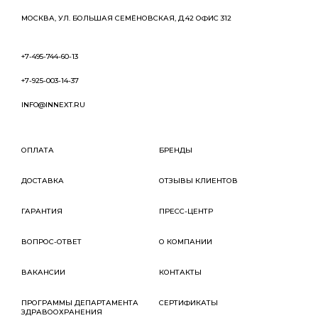
МОСКВА, УЛ. БОЛЬШАЯ СЕМЁНОВСКАЯ, Д.42 ОФИС 312
+7-495-744-60-13
+7-925-003-14-37
INFO@INNEXT.RU
ОПЛАТА
БРЕНДЫ
ДОСТАВКА
ОТЗЫВЫ КЛИЕНТОВ
ГАРАНТИЯ
ПРЕСС-ЦЕНТР
ВОПРОС-ОТВЕТ
О КОМПАНИИ
ВАКАНСИИ
КОНТАКТЫ
ПРОГРАММЫ ДЕПАРТАМЕНТА
СЕРТИФИКАТЫ
ЗДРАВООХРАНЕНИЯ