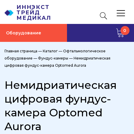
ИННЭКСТ
ТРЕЙД
МЕДИКАЛ
0
Оборудование
Главная страница
—
Каталог
—
Офтальмологическое
оборудование
—
Фундус-камеры
—
Немидриатическая
цифровая фундус-камера Optomed Aurora
Немидриатическая
цифровая фундус-
камера Optomed
Aurora