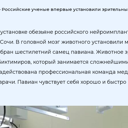
—
Российские ученые впервые установили зрительны
 установке обезьяне российского нейроимплан
очи. В головной мозг животного установили м
бран шестилетний самец павиана. Животное з
Биктимиров, который занимается сложнейшим
а задействована профессиональная команда мед
врачи. Павиан чувствует себя хорошо и быстро