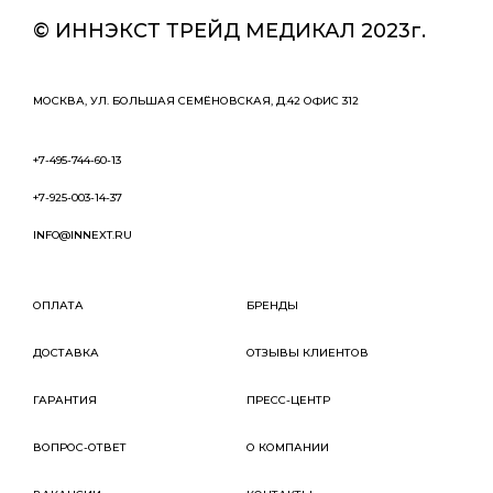
© ИННЭКСТ ТРЕЙД МЕДИКАЛ 2023г.
МОСКВА, УЛ. БОЛЬШАЯ СЕМЁНОВСКАЯ, Д.42 ОФИС 312
+7-495-744-60-13
+7-925-003-14-37
INFO@INNEXT.RU
ОПЛАТА
БРЕНДЫ
ДОСТАВКА
ОТЗЫВЫ КЛИЕНТОВ
ГАРАНТИЯ
ПРЕСС-ЦЕНТР
ВОПРОС-ОТВЕТ
О КОМПАНИИ