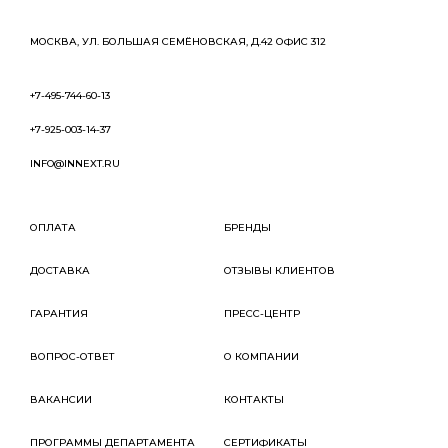
МОСКВА, УЛ. БОЛЬШАЯ СЕМЁНОВСКАЯ, Д.42 ОФИС 312
+7-495-744-60-13
+7-925-003-14-37
INFO@INNEXT.RU
ОПЛАТА
БРЕНДЫ
ДОСТАВКА
ОТЗЫВЫ КЛИЕНТОВ
ГАРАНТИЯ
ПРЕСС-ЦЕНТР
ВОПРОС-ОТВЕТ
О КОМПАНИИ
ВАКАНСИИ
КОНТАКТЫ
ПРОГРАММЫ ДЕПАРТАМЕНТА
СЕРТИФИКАТЫ