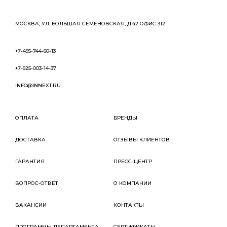
МОСКВА, УЛ. БОЛЬШАЯ СЕМЁНОВСКАЯ, Д.42 ОФИС 312
+7-495-744-60-13
+7-925-003-14-37
INFO@INNEXT.RU
ОПЛАТА
БРЕНДЫ
ДОСТАВКА
ОТЗЫВЫ КЛИЕНТОВ
ГАРАНТИЯ
ПРЕСС-ЦЕНТР
ВОПРОС-ОТВЕТ
О КОМПАНИИ
ВАКАНСИИ
КОНТАКТЫ
ПРОГРАММЫ ДЕПАРТАМЕНТА
СЕРТИФИКАТЫ