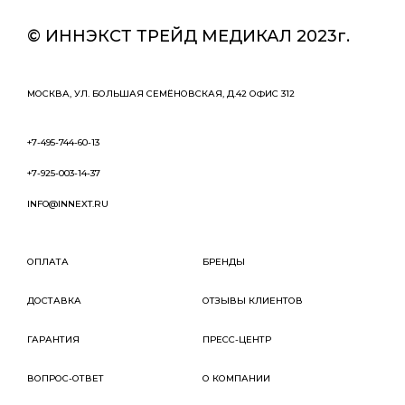
© ИННЭКСТ ТРЕЙД МЕДИКАЛ 2023г.
МОСКВА, УЛ. БОЛЬШАЯ СЕМЁНОВСКАЯ, Д.42 ОФИС 312
+7-495-744-60-13
+7-925-003-14-37
INFO@INNEXT.RU
ОПЛАТА
БРЕНДЫ
ДОСТАВКА
ОТЗЫВЫ КЛИЕНТОВ
ГАРАНТИЯ
ПРЕСС-ЦЕНТР
ВОПРОС-ОТВЕТ
О КОМПАНИИ