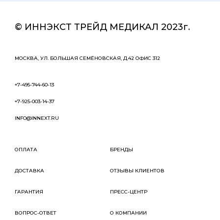
© ИННЭКСТ ТРЕЙД МЕДИКАЛ 2023г.
МОСКВА, УЛ. БОЛЬШАЯ СЕМЁНОВСКАЯ, Д.42 ОФИС 312
+7-495-744-60-13
+7-925-003-14-37
INFO@INNEXT.RU
ОПЛАТА
БРЕНДЫ
ДОСТАВКА
ОТЗЫВЫ КЛИЕНТОВ
ГАРАНТИЯ
ПРЕСС-ЦЕНТР
ВОПРОС-ОТВЕТ
О КОМПАНИИ