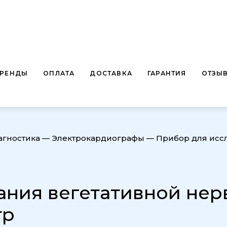
БРЕНДЫ
ОПЛАТА
ДОСТАВКА
ГАРАНТИЯ
ОТЗЫ
агностика
—
Электрокардиографы
—
Прибор для исс
ания вегетативной нер
тр