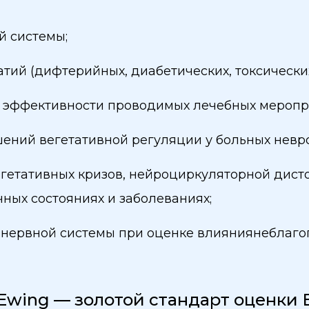
й системы;
ий (дифтерийных, диабетических, токсических
я, эффективности проводимых лечебных меропр
ний вегетативной регуляции у больных невро
етативных кризов, нейроциркуляторной дисто
ных состояниях и заболеваниях;
 нервной системы при оценке влияниянеблаг
 Ewing — золотой стандарт оценки