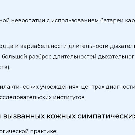
ной невропатии с использованием батареи ка
ердца и вариабельности длительности дыхател
о, большой разброс длительностей дыхательног
тв).
лактических учреждениях, центрах диагностик
сследовательских институтов.
 вызванных кожных симпатических
гической практике: