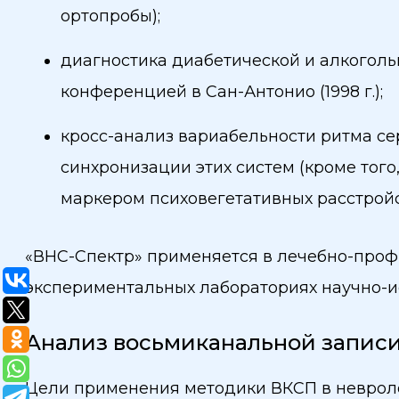
ортопробы);
диагностика диабетической и алкоголь
конференцией в Сан-Антонио (1998 г.);
кросс-анализ вариабельности ритма с
синхронизации этих систем (кроме тог
маркером психовегетативных расстройс
«ВНС-Спектр» применяется в лечебно-профи
экспериментальных лабораториях научно-и
Анализ восьмиканальной записи
Цели применения методики ВКСП в невроло