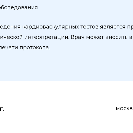
обследования
едения кардиоваскулярных тестов является пр
тической интерпретации. Врач может вносить 
ечати протокола.
г.
МОСКВА