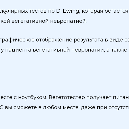
улярных тестов по D. Ewing, которая остаетс
ской вегетативной невропатией.
графическое отображение результата в виде с
 у пациента вегетативной невропатии, а такж
есте с ноутбуком. Вегетотестер получает пита
С вы сможете в любом месте: даже при отсутс