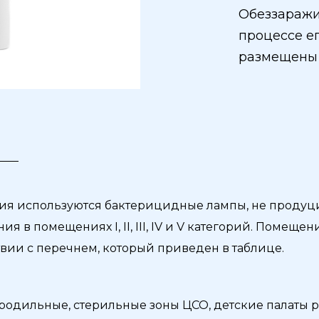
Обеззаражи
процессе ег
размещены 
ия используются бактерицидные лампы, не продуци
в помещениях I, II, III, IV и V категорий. Помещен
вии с перечнем, который приведен в таблице.
одильные, стерильные зоны ЦСО, детские палаты 