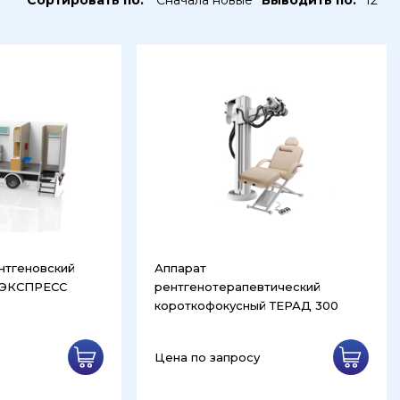
Сортировать по:
Сначала новые
Выводить по:
12
нтгеновский
Аппарат
ОЭКСПРЕСС
рентгенотерапевтический
короткофокусный ТЕРАД 300
Цена по запросу